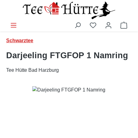
Zum Hauptinhalt springen
Ware
Schwarztee
Darjeeling FTGFOP 1 Namring
Tee Hütte Bad Harzburg
Bildergalerie überspringen