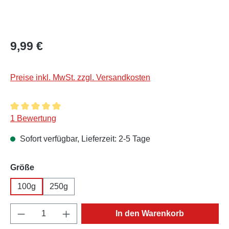
Regulärer Preis:
9,99 €
Preise inkl. MwSt. zzgl. Versandkosten
Durchschnittliche Bewertung von 5 von 5 Sternen
1 Bewertung
Sofort verfügbar, Lieferzeit: 2-5 Tage
auswählen
Größe
100g
250g
Produkt Anzahl: Gib den gewünschten Wert e
In den Warenkorb