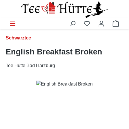
Zum Hauptinhalt springen
Ware
Schwarztee
English Breakfast Broken
Tee Hütte Bad Harzburg
Bildergalerie überspringen