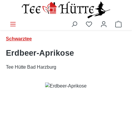
Zum Hauptinhalt springen
Ware
Schwarztee
Erdbeer-Aprikose
Tee Hütte Bad Harzburg
Bildergalerie überspringen