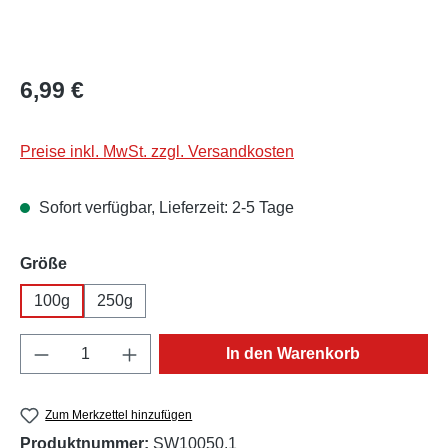
Regulärer Preis:
6,99 €
Preise inkl. MwSt. zzgl. Versandkosten
Sofort verfügbar, Lieferzeit: 2-5 Tage
auswählen
Größe
100g
250g
Produkt Anzahl: Gib den gewünschten Wert e
In den Warenkorb
Zum Merkzettel hinzufügen
Produktnummer:
SW10050.1