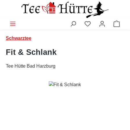
Zum Hauptinhalt springen
Ware
Schwarztee
Fit & Schlank
Tee Hütte Bad Harzburg
Bildergalerie überspringen