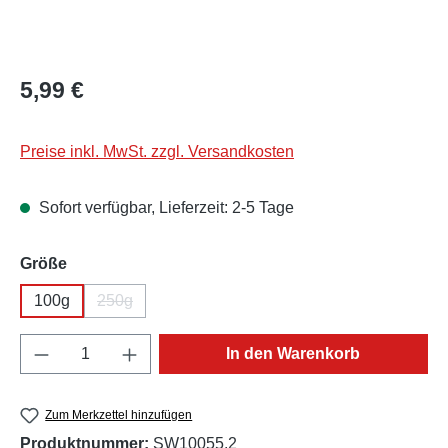
Regulärer Preis:
5,99 €
Preise inkl. MwSt. zzgl. Versandkosten
Sofort verfügbar, Lieferzeit: 2-5 Tage
auswählen
Größe
100g
250g
(Diese Option ist zurzeit nicht verfügbar.)
Produkt Anzahl: Gib den gewünschten Wert e
In den Warenkorb
Zum Merkzettel hinzufügen
Produktnummer:
SW10055.2