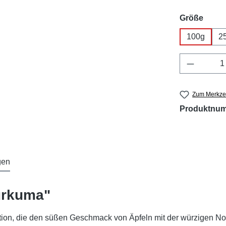
ausw
Größe
100g
2
Produkt 
Zum Merkzet
Produktnu
gen
urkuma"
ion, die den süßen Geschmack von Äpfeln mit der würzigen No