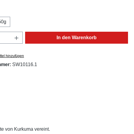
ählen
50g
Anzahl: Gib den gewünschten Wert ein oder
In den Warenkorb
tel hinzufügen
mmer:
SW10116.1
te von Kurkuma vereint.