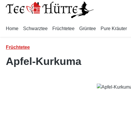
m Hauptinhalt springen
Zur Suche springen
Zur Hauptnavigation springen
Home
Schwarztee
Früchtetee
Grüntee
Pure Kräuter
Früchtetee
Apfel-Kurkuma
Bildergalerie überspringen