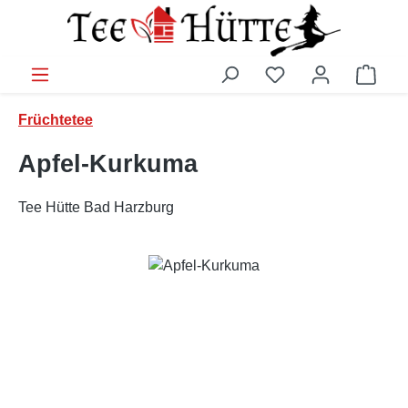
Zum Hauptinhalt springen
Ware
Früchtetee
Apfel-Kurkuma
Tee Hütte Bad Harzburg
Bildergalerie überspringen