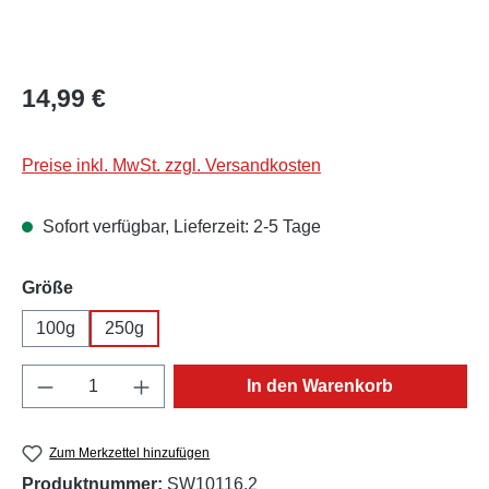
Regulärer Preis:
14,99 €
Preise inkl. MwSt. zzgl. Versandkosten
Sofort verfügbar, Lieferzeit: 2-5 Tage
auswählen
Größe
100g
250g
Produkt Anzahl: Gib den gewünschten Wert e
In den Warenkorb
Zum Merkzettel hinzufügen
Produktnummer:
SW10116.2