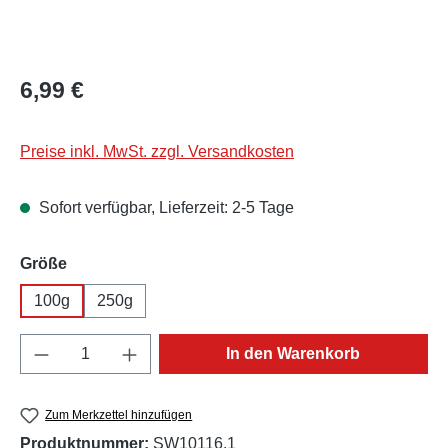
Regulärer Preis:
6,99 €
Preise inkl. MwSt. zzgl. Versandkosten
Sofort verfügbar, Lieferzeit: 2-5 Tage
auswählen
Größe
100g
250g
Produkt Anzahl: Gib den gewünschten Wert e
In den Warenkorb
Zum Merkzettel hinzufügen
Produktnummer:
SW10116.1