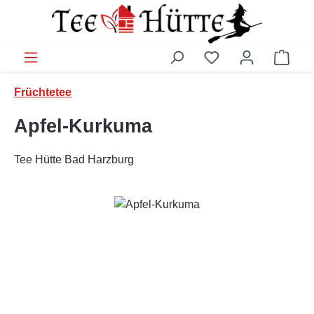
Zum Hauptinhalt springen
Ware
Früchtetee
Apfel-Kurkuma
Tee Hütte Bad Harzburg
Bildergalerie überspringen