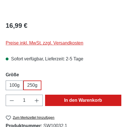
Regulärer Preis:
16,99 €
Preise inkl. MwSt. zzgl. Versandkosten
Sofort verfügbar, Lieferzeit: 2-5 Tage
auswählen
Größe
100g
250g
Produkt Anzahl: Gib den gewünschten Wert e
In den Warenkorb
Zum Merkzettel hinzufügen
Produktnummer:
SW10032.1