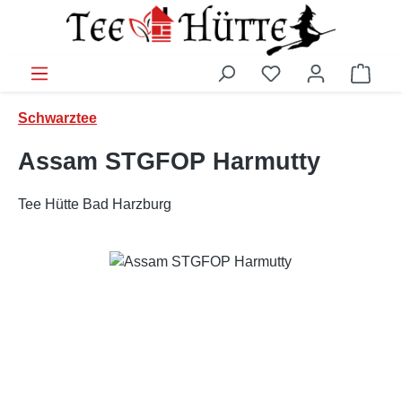
Zum Hauptinhalt springen
Ware
Schwarztee
Assam STGFOP Harmutty
Tee Hütte Bad Harzburg
Bildergalerie überspringen