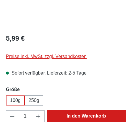
Regulärer Preis:
5,99 €
Preise inkl. MwSt. zzgl. Versandkosten
Sofort verfügbar, Lieferzeit: 2-5 Tage
auswählen
Größe
100g
250g
Produkt Anzahl: Gib den gewünschten Wert e
In den Warenkorb