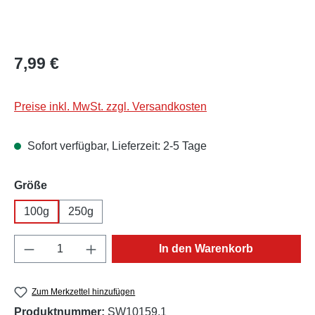
Regulärer Preis:
7,99 €
Preise inkl. MwSt. zzgl. Versandkosten
Sofort verfügbar, Lieferzeit: 2-5 Tage
auswählen
Größe
100g
250g
Produkt Anzahl: Gib den gewünschten Wert e
In den Warenkorb
Zum Merkzettel hinzufügen
Produktnummer:
SW10159.1