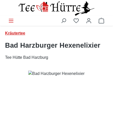
Zum Hauptinhalt springen
Ware
Kräutertee
Bad Harzburger Hexenelixier
Tee Hütte Bad Harzburg
Bildergalerie überspringen