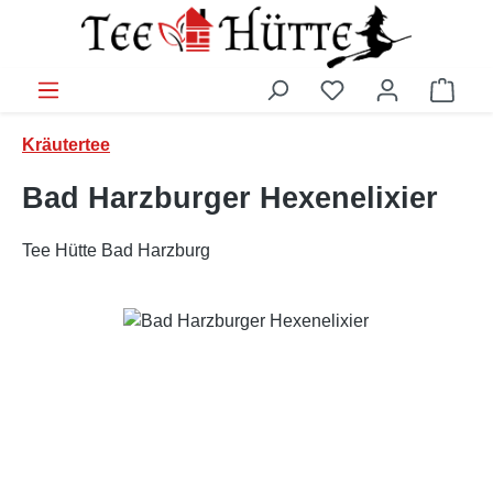
Zum Hauptinhalt springen
Ware
Kräutertee
Bad Harzburger Hexenelixier
Tee Hütte Bad Harzburg
Bildergalerie überspringen