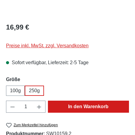
Regulärer Preis:
16,99 €
Preise inkl. MwSt. zzgl. Versandkosten
Sofort verfügbar, Lieferzeit: 2-5 Tage
auswählen
Größe
100g
250g
Produkt Anzahl: Gib den gewünschten Wert e
In den Warenkorb
Zum Merkzettel hinzufügen
Produktnummer:
SW10159.2