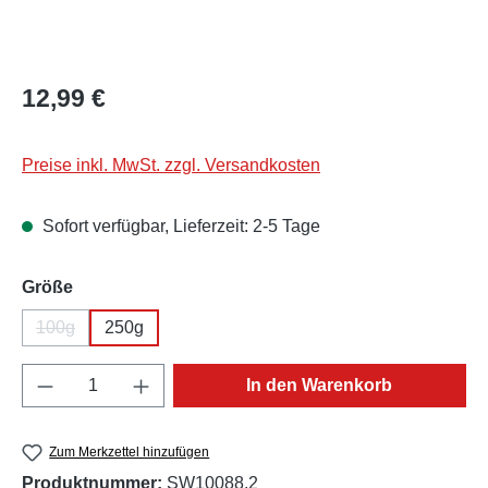
Regulärer Preis:
12,99 €
Preise inkl. MwSt. zzgl. Versandkosten
Sofort verfügbar, Lieferzeit: 2-5 Tage
auswählen
Größe
100g
250g
(Diese Option ist zurzeit nicht verfügbar.)
Produkt Anzahl: Gib den gewünschten Wert e
In den Warenkorb
Zum Merkzettel hinzufügen
Produktnummer:
SW10088.2