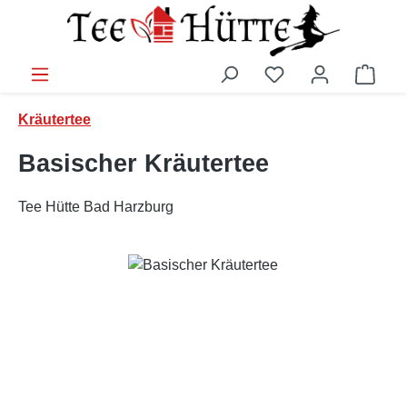
Zum Hauptinhalt springen
Ware
Kräutertee
Basischer Kräutertee
Tee Hütte Bad Harzburg
Bildergalerie überspringen