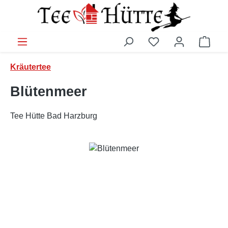
Zum Hauptinhalt springen
Ware
Kräutertee
Blütenmeer
Tee Hütte Bad Harzburg
Bildergalerie überspringen