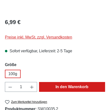
Regulärer Preis:
6,99 €
Preise inkl. MwSt. zzgl. Versandkosten
Sofort verfügbar, Lieferzeit: 2-5 Tage
auswählen
Größe
100g
Produkt Anzahl: Gib den gewünschten Wert e
In den Warenkorb
Zum Merkzettel hinzufügen
Produktnummer:
SW10035.2