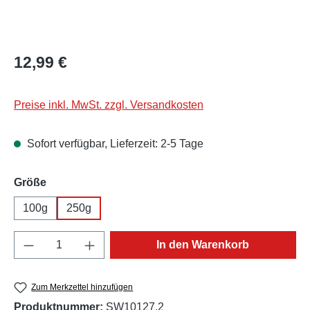
Regulärer Preis:
12,99 €
Preise inkl. MwSt. zzgl. Versandkosten
Sofort verfügbar, Lieferzeit: 2-5 Tage
auswählen
Größe
100g
250g
Produkt Anzahl: Gib den gewünschten Wert e
In den Warenkorb
Zum Merkzettel hinzufügen
Produktnummer:
SW10127.2