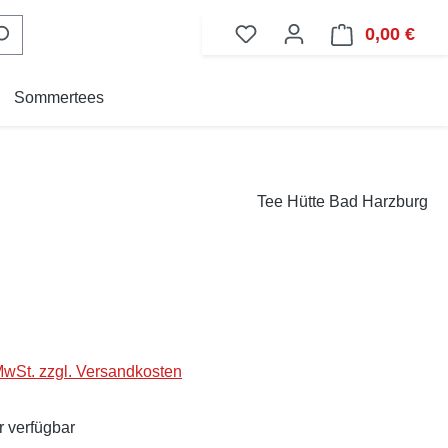
0,00 €
Ware
Sommertees
Tee Hütte Bad Harzburg
eis:
 MwSt. zzgl. Versandkosten
 verfügbar