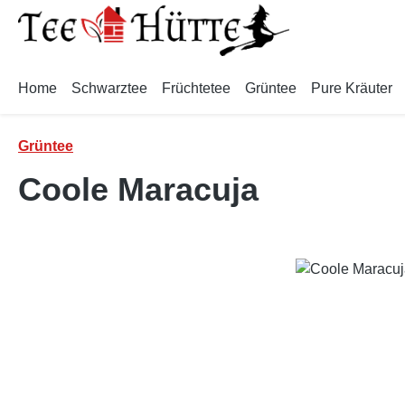
m Hauptinhalt springen
Zur Suche springen
Zur Hauptnavigation springen
Home
Schwarztee
Früchtetee
Grüntee
Pure Kräuter
Grüntee
Coole Maracuja
Bildergalerie überspringen