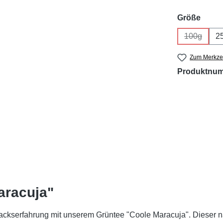
ausw
Größe
100g
2
(Diese Opt
Zum Merkzet
Produktnu
aracuja"
serfahrung mit unserem Grüntee "Coole Maracuja". Dieser natü