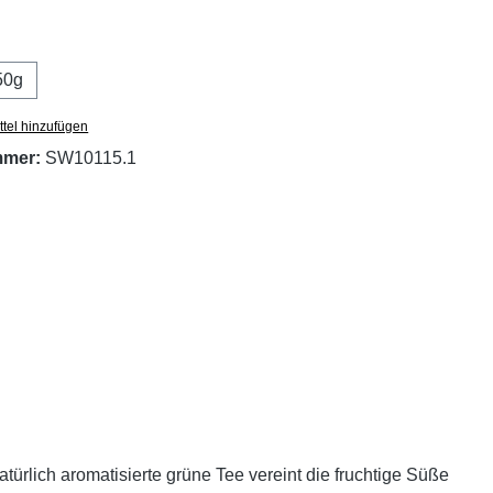
ählen
50g
ion ist zurzeit nicht verfügbar.)
tel hinzufügen
mmer:
SW10115.1
rlich aromatisierte grüne Tee vereint die fruchtige Süße