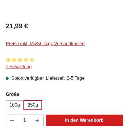
Regulärer Preis:
21,99 €
Preise inkl. MwSt. zzgl. Versandkosten
Durchschnittliche Bewertung von 5 von 5 Sternen
1 Bewertung
Sofort verfügbar, Lieferzeit: 2-5 Tage
auswählen
Größe
100g
250g
Produkt Anzahl: Gib den gewünschten Wert e
In den Warenkorb