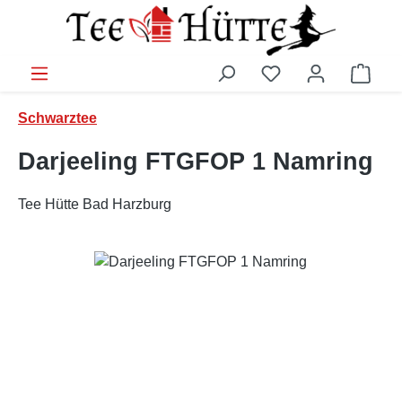
Zum Hauptinhalt springen
Ware
Schwarztee
Darjeeling FTGFOP 1 Namring
Tee Hütte Bad Harzburg
Bildergalerie überspringen