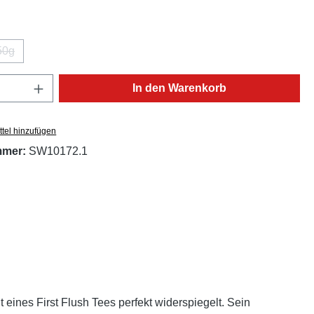
ählen
50g
(Diese Option ist zurzeit nicht verfügbar.)
Anzahl: Gib den gewünschten Wert ein oder
In den Warenkorb
tel hinzufügen
mmer:
SW10172.1
eines First Flush Tees perfekt widerspiegelt. Sein