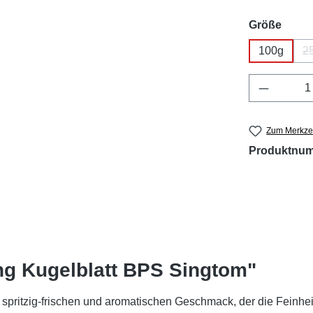
ausw
Größe
100g
2
Produkt 
Zum Merkzet
Produktnu
ng Kugelblatt BPS Singtom"
spritzig-frischen und aromatischen Geschmack, der die Feinheit 