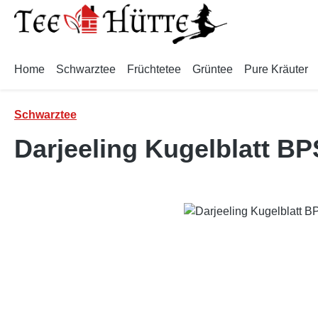
m Hauptinhalt springen
Zur Suche springen
Zur Hauptnavigation springen
Home
Schwarztee
Früchtetee
Grüntee
Pure Kräuter
Schwarztee
Darjeeling Kugelblatt B
Bildergalerie überspringen