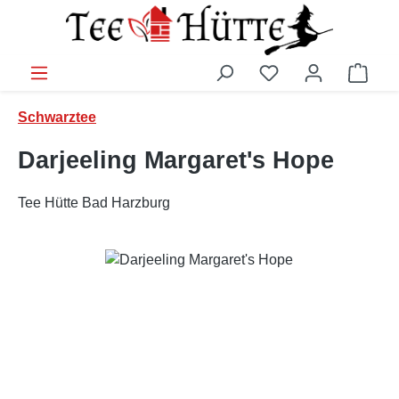
Zum Hauptinhalt springen
Ware
Schwarztee
Darjeeling Margaret's Hope
Tee Hütte Bad Harzburg
Bildergalerie überspringen