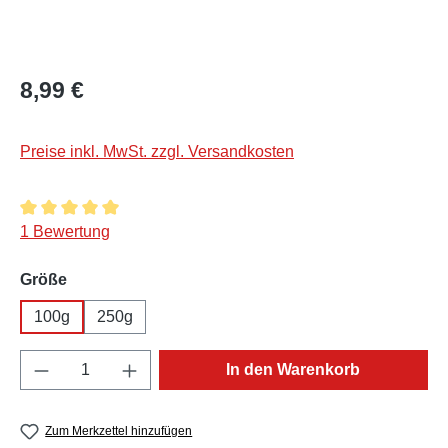
Regulärer Preis:
8,99 €
Preise inkl. MwSt. zzgl. Versandkosten
Durchschnittliche Bewertung von 5 von 5 Sternen
1 Bewertung
auswählen
Größe
100g
250g
Produkt Anzahl: Gib den gewünschten Wert e
In den Warenkorb
Zum Merkzettel hinzufügen