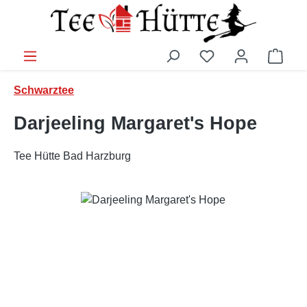
Zum Hauptinhalt springen
Ware
Schwarztee
Darjeeling Margaret's Hope
Tee Hütte Bad Harzburg
Bildergalerie überspringen