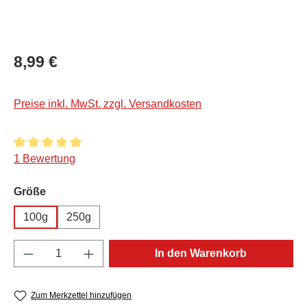
Regulärer Preis:
8,99 €
Preise inkl. MwSt. zzgl. Versandkosten
Durchschnittliche Bewertung von 5 von 5 Sternen
1 Bewertung
auswählen
Größe
100g
250g
Produkt Anzahl: Gib den gewünschten Wert e
In den Warenkorb
Zum Merkzettel hinzufügen