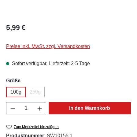
Regulärer Preis:
5,99 €
Preise inkl. MwSt. zzgl. Versandkosten
Sofort verfügbar, Lieferzeit: 2-5 Tage
auswählen
Größe
100g
250g
(Diese Option ist zurzeit nicht verfügbar.)
Produkt Anzahl: Gib den gewünschten Wert e
In den Warenkorb
Zum Merkzettel hinzufügen
Produktnummer:
SW10155.1