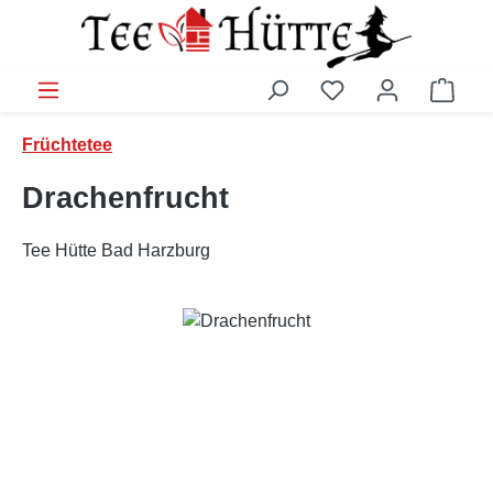
Zum Hauptinhalt springen
Ware
Früchtetee
Drachenfrucht
Tee Hütte Bad Harzburg
Bildergalerie überspringen