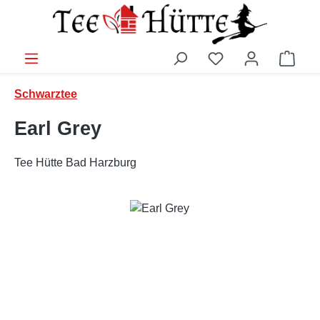
Zum Hauptinhalt springen
Ware
Schwarztee
Earl Grey
Tee Hütte Bad Harzburg
Bildergalerie überspringen