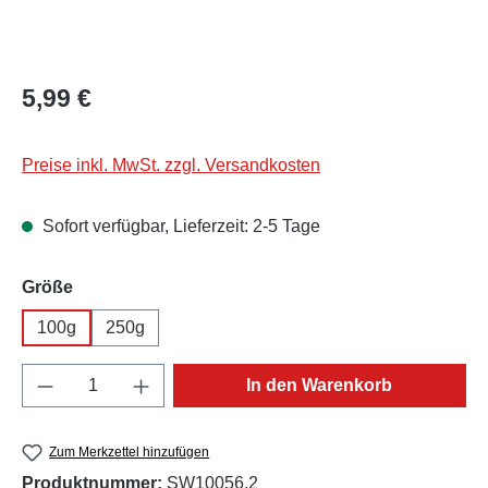
Regulärer Preis:
5,99 €
Preise inkl. MwSt. zzgl. Versandkosten
Sofort verfügbar, Lieferzeit: 2-5 Tage
auswählen
Größe
100g
250g
Produkt Anzahl: Gib den gewünschten Wert e
In den Warenkorb
Zum Merkzettel hinzufügen
Produktnummer:
SW10056.2