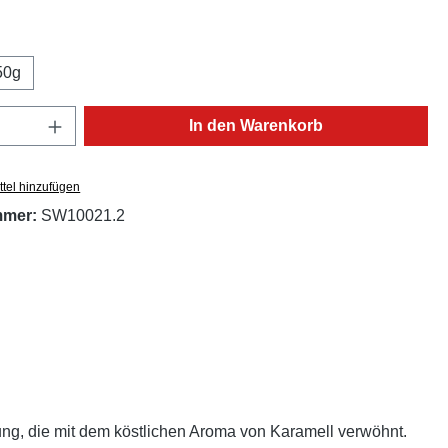
ählen
50g
Anzahl: Gib den gewünschten Wert ein oder
In den Warenkorb
tel hinzufügen
mmer:
SW10021.2
ng, die mit dem köstlichen Aroma von Karamell verwöhnt.