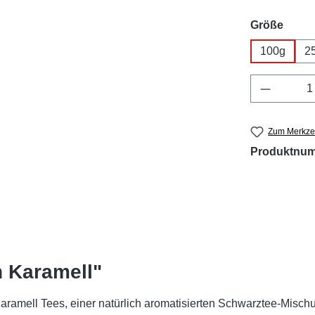
ausw
Größe
100g
2
Produkt 
Zum Merkzet
Produktnu
h Karamell"
mell Tees, einer natürlich aromatisierten Schwarztee-Mischu