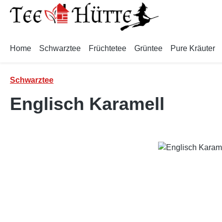
m Hauptinhalt springen
Zur Suche springen
Zur Hauptnavigation springen
Home
Schwarztee
Früchtetee
Grüntee
Pure Kräuter
Schwarztee
Englisch Karamell
Bildergalerie überspringen