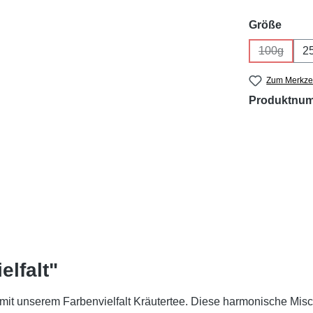
ausw
Größe
100g
2
(Diese Opt
Zum Merkzet
Produktnu
elfalt"
it unserem Farbenvielfalt Kräutertee. Diese harmonische Misch