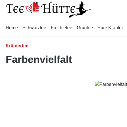
m Hauptinhalt springen
Zur Suche springen
Zur Hauptnavigation springen
Home
Schwarztee
Früchtetee
Grüntee
Pure Kräuter
Kräutertee
Farbenvielfalt
Bildergalerie überspringen