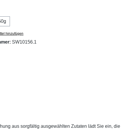
ählen
50g
ion ist zurzeit nicht verfügbar.)
tel hinzufügen
mmer:
SW10156.1
ung aus sorgfältig ausgewählten Zutaten lädt Sie ein, die