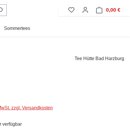
0,00 €
Ware
Sommertees
Tee Hütte Bad Harzburg
eis:
 MwSt. zzgl. Versandkosten
 verfügbar