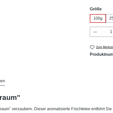
ausw
Größe
100g
2
Produkt 
Zum Merkzet
Produktnu
gen
traum"
um" verzaubern. Dieser aromatisierte Früchtetee entführt Sie i