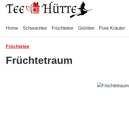
m Hauptinhalt springen
Zur Suche springen
Zur Hauptnavigation springen
Home
Schwarztee
Früchtetee
Grüntee
Pure Kräuter
Früchtetee
Früchtetraum
Bildergalerie überspringen