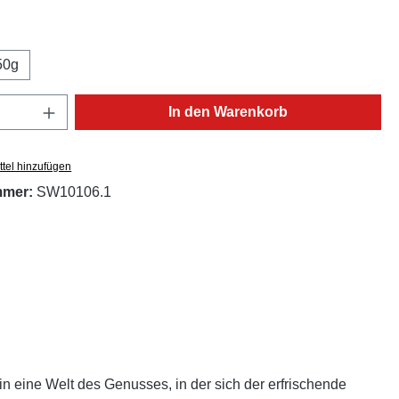
ählen
50g
Anzahl: Gib den gewünschten Wert ein oder
In den Warenkorb
tel hinzufügen
mmer:
SW10106.1
n eine Welt des Genusses, in der sich der erfrischende