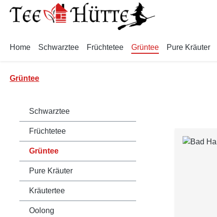
m Hauptinhalt springen
Zur Suche springen
Zur Hauptnavigation springen
Home
Schwarztee
Früchtetee
Grüntee
Pure Kräuter
Grüntee
Schwarztee
Früchtetee
Grüntee
Pure Kräuter
Kräutertee
Oolong