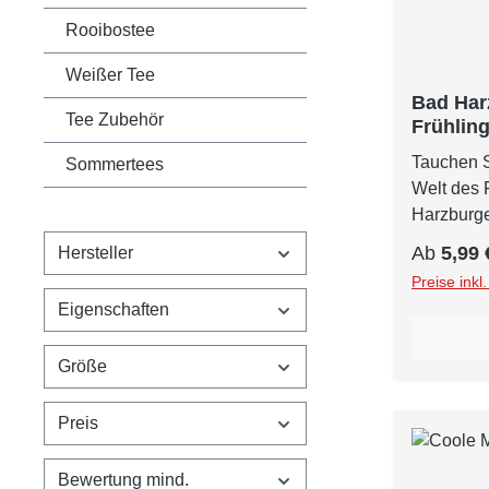
Rooibostee
Weißer Tee
Bad Har
Tee Zubehör
Frühlin
Tauchen S
Sommertees
Welt des 
Harzburge
Diese exk
Reguläre
Ab
5,99 
Hersteller
grünem Te
Preise inkl
Fruchtstüc
Eigenschaften
duftendes
Ihren Gau
Größe
Erdbeer-Ap
wurden so
Preis
Sencha Gr
Kompositi
und erfr
Bewertung mind.