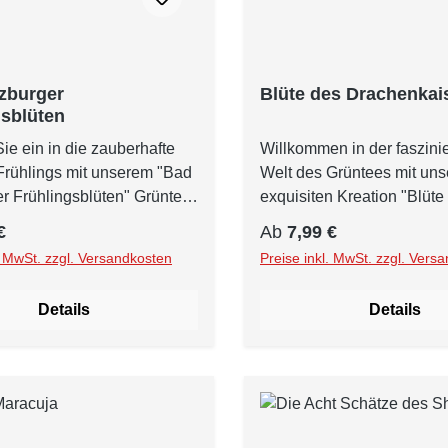
zburger
Blüte des Drachenkai
gsblüten
ie ein in die zauberhafte
Willkommen in der faszin
Frühlings mit unserem "Bad
Welt des Grüntees mit uns
r Frühlingsblüten" Grüntee.
exquisiten Kreation "Blüte
lusive Mischung aus
Drachenkaisers". Dieser na
r Preis:
Regulärer Preis:
€
Ab
7,99 €
e, Kräutern und
aromatisierte grüne Tee en
. MwSt. zzgl. Versandkosten
Preise inkl. MwSt. zzgl. Vers
ken entführt Sie in ein
auf eine geschmackliche R
 Blütenmeer und verwöhnt
exotischer Früchte und ve
Details
Details
men mit einem herrlichen
Ihren Gaumen mit einem k
rikosen Geschmack. Hier
Pfirsich-Papaya Geschmack.
rgfältig ausgewählter China
diese einzigartige Mischu
üntee als Basis für diese
sorgfältig ausgewählter gr
on verwendet. Der sanfte
verwendet, der für seine f
ischende Geschmack des
belebende Eigenschaften b