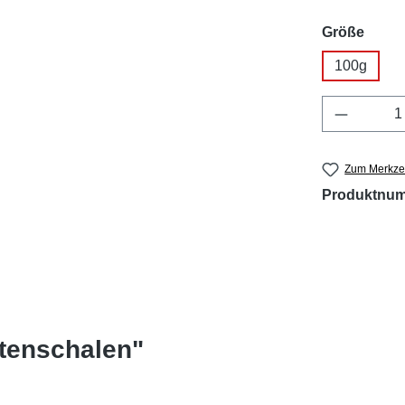
ausw
Größe
100g
Produkt 
Zum Merkzet
Produktnu
tenschalen"