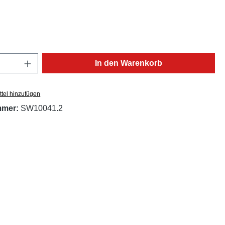
ählen
Anzahl: Gib den gewünschten Wert ein oder
In den Warenkorb
tel hinzufügen
mmer:
SW10041.2