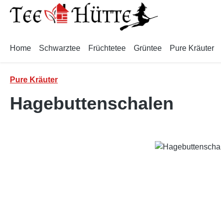
m Hauptinhalt springen
Zur Suche springen
Zur Hauptnavigation springen
Home
Schwarztee
Früchtetee
Grüntee
Pure Kräuter
Pure Kräuter
Hagebuttenschalen
Bildergalerie überspringen