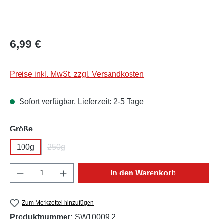
Regulärer Preis:
6,99 €
Preise inkl. MwSt. zzgl. Versandkosten
Sofort verfügbar, Lieferzeit: 2-5 Tage
auswählen
Größe
100g
250g
(Diese Option ist zurzeit nicht verfügbar.)
Produkt Anzahl: Gib den gewünschten Wert e
In den Warenkorb
Zum Merkzettel hinzufügen
Produktnummer:
SW10009.2