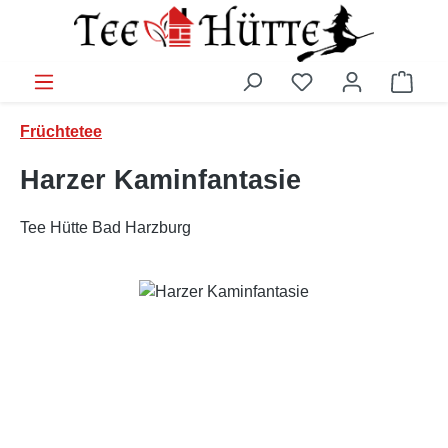
Zum Hauptinhalt springen
Ware
Früchtetee
Harzer Kaminfantasie
Tee Hütte Bad Harzburg
Bildergalerie überspringen