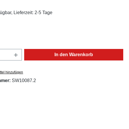
liche Bewertung von 5 von 5 Sternen
ügbar, Lieferzeit: 2-5 Tage
ählen
Anzahl: Gib den gewünschten Wert ein oder
In den Warenkorb
tel hinzufügen
mmer:
SW10087.2