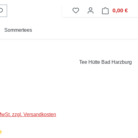
0,00 €
Ware
Sommertees
Tee Hütte Bad Harzburg
eis:
 MwSt. zzgl. Versandkosten