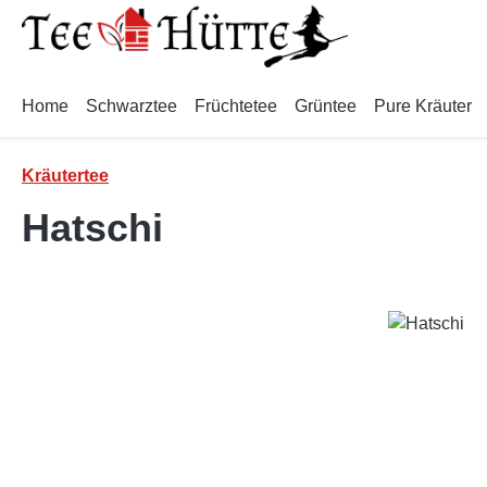
m Hauptinhalt springen
Zur Suche springen
Zur Hauptnavigation springen
Home
Schwarztee
Früchtetee
Grüntee
Pure Kräuter
Kräutertee
Hatschi
Bildergalerie überspringen