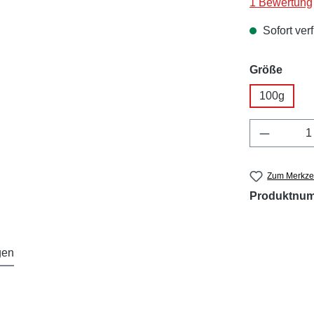
Durchschnitt
1 Bewertung
Sofort verf
ausw
Größe
100g
Produkt 
Zum Merkzet
Produktnu
gen
"