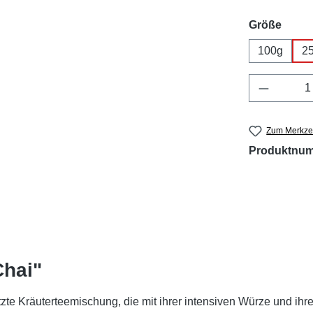
ausw
Größe
100g
2
Produkt 
Zum Merkzet
Produktnu
Chai"
zte Kräuterteemischung, die mit ihrer intensiven Würze und ihre