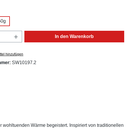
ählen
50g
Anzahl: Gib den gewünschten Wert ein oder
In den Warenkorb
tel hinzufügen
mmer:
SW10197.2
r wohltuenden Wärme begeistert. Inspiriert von traditionellen