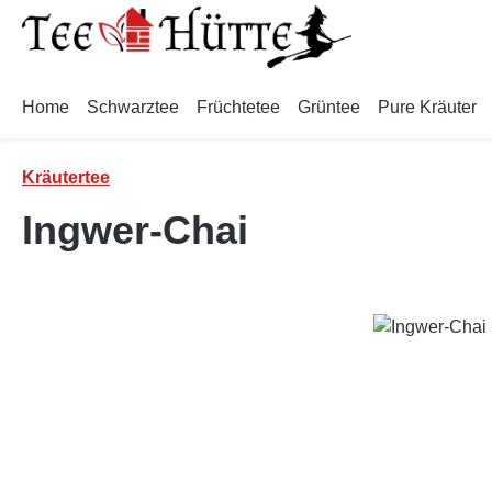
m Hauptinhalt springen
Zur Suche springen
Zur Hauptnavigation springen
Home
Schwarztee
Früchtetee
Grüntee
Pure Kräuter
Kräutertee
Ingwer-Chai
Bildergalerie überspringen