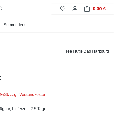
0,00 €
Ware
Sommertees
Tee Hütte Bad Harzburg
eis:
€
 MwSt. zzgl. Versandkosten
ügbar, Lieferzeit: 2-5 Tage