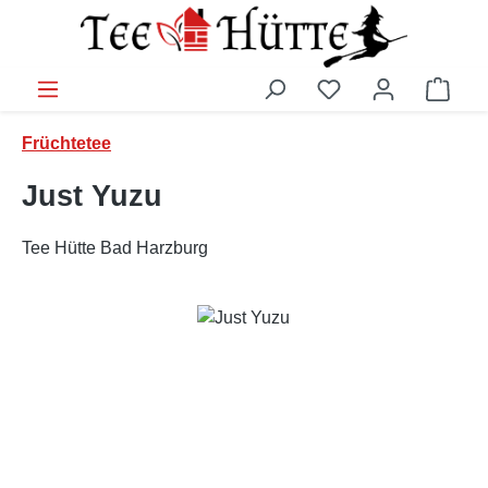
Zum Hauptinhalt springen
Ware
Früchtetee
Just Yuzu
Tee Hütte Bad Harzburg
Bildergalerie überspringen