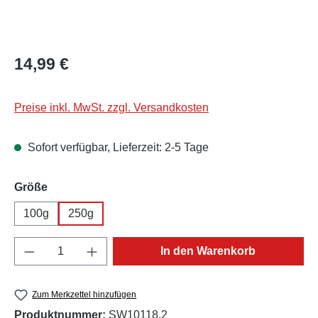
Regulärer Preis:
14,99 €
Preise inkl. MwSt. zzgl. Versandkosten
Sofort verfügbar, Lieferzeit: 2-5 Tage
auswählen
Größe
100g
250g
Produkt Anzahl: Gib den gewünschten Wert e
In den Warenkorb
Zum Merkzettel hinzufügen
Produktnummer:
SW10118.2