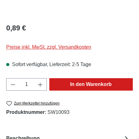
Regulärer Preis:
0,89 €
Preise inkl. MwSt. zzgl. Versandkosten
Sofort verfügbar, Lieferzeit: 2-5 Tage
Produkt Anzahl: Gib den gewünschten Wert e
In den Warenkorb
Zum Merkzettel hinzufügen
Produktnummer:
SW10093
Beschreibung