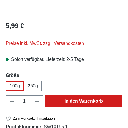
Regulärer Preis:
5,99 €
Preise inkl. MwSt. zzgl. Versandkosten
Sofort verfügbar, Lieferzeit: 2-5 Tage
auswählen
Größe
100g
250g
Produkt Anzahl: Gib den gewünschten Wert e
In den Warenkorb
Zum Merkzettel hinzufügen
Produktnummer:
SW10195.1