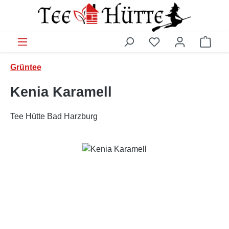
Zum Hauptinhalt springen
Ware
Grüntee
Kenia Karamell
Tee Hütte Bad Harzburg
Bildergalerie überspringen