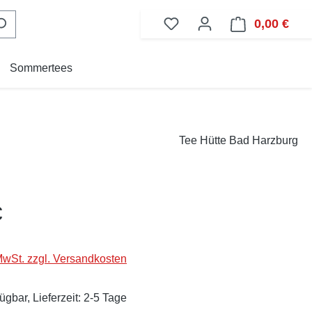
0,00 €
Ware
Sommertees
Tee Hütte Bad Harzburg
eis:
€
 MwSt. zzgl. Versandkosten
ügbar, Lieferzeit: 2-5 Tage