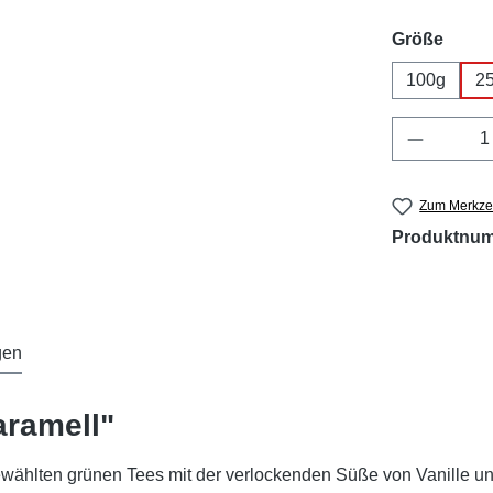
ausw
Größe
100g
2
Produkt 
Zum Merkzet
Produktnu
gen
aramell"
ewählten grünen Tees mit der verlockenden Süße von Vanille u