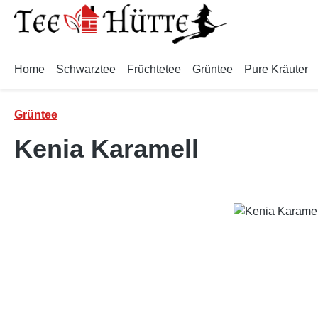
m Hauptinhalt springen
Zur Suche springen
Zur Hauptnavigation springen
Home
Schwarztee
Früchtetee
Grüntee
Pure Kräuter
Grüntee
Kenia Karamell
Bildergalerie überspringen