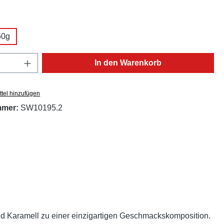
ählen
50g
Anzahl: Gib den gewünschten Wert ein oder
In den Warenkorb
tel hinzufügen
mmer:
SW10195.2
nd Karamell zu einer einzigartigen Geschmackskomposition.