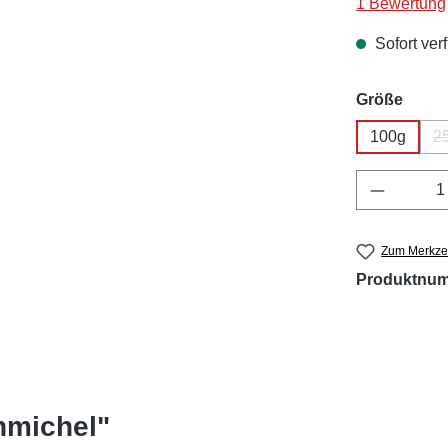
Durchschnitt
1 Bewertung
Sofort verf
ausw
Größe
100g
2
Produkt 
Zum Merkzet
Produktnu
nmichel"