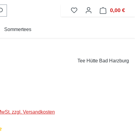
0,00 €
Ware
Sommertees
Tee Hütte Bad Harzburg
eis:
 MwSt. zzgl. Versandkosten