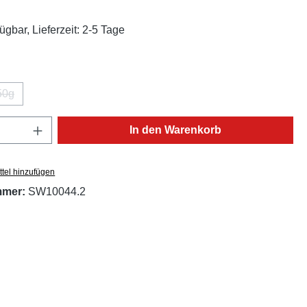
liche Bewertung von 5 von 5 Sternen
ügbar, Lieferzeit: 2-5 Tage
ählen
50g
(Diese Option ist zurzeit nicht verfügbar.)
Anzahl: Gib den gewünschten Wert ein oder
In den Warenkorb
tel hinzufügen
mmer:
SW10044.2