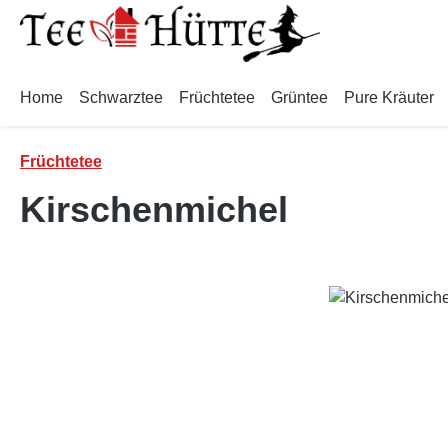
m Hauptinhalt springen
Zur Suche springen
Zur Hauptnavigation springen
Home
Schwarztee
Früchtetee
Grüntee
Pure Kräuter
Früchtetee
Kirschenmichel
Bildergalerie überspringen