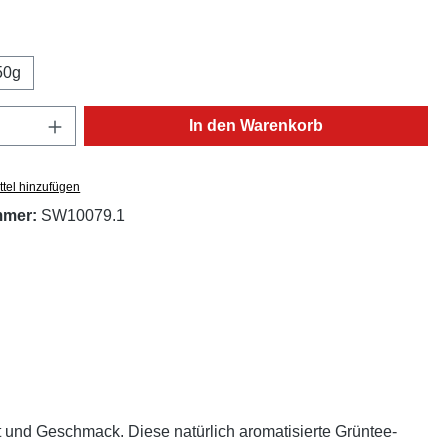
ählen
50g
Anzahl: Gib den gewünschten Wert ein oder
In den Warenkorb
tel hinzufügen
mmer:
SW10079.1
 und Geschmack. Diese natürlich aromatisierte Grüntee-