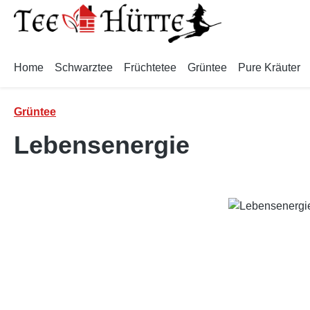
m Hauptinhalt springen
Zur Suche springen
Zur Hauptnavigation springen
Home
Schwarztee
Früchtetee
Grüntee
Pure Kräuter
Grüntee
Lebensenergie
Bildergalerie überspringen