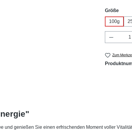
ausw
Größe
100g
2
Produkt 
Zum Merkzet
Produktnu
nergie"
 und genießen Sie einen erfrischenden Moment voller Vitalität