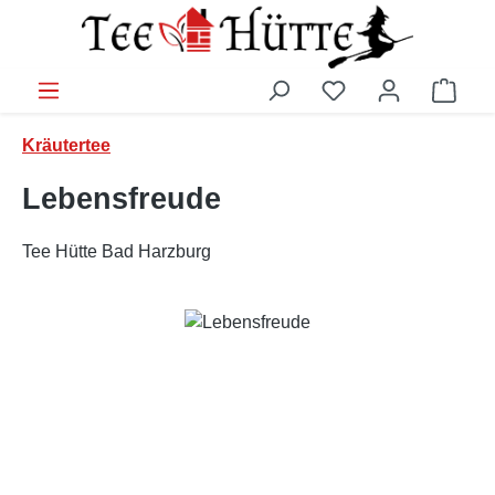
Zum Hauptinhalt springen
Ware
Kräutertee
Lebensfreude
Tee Hütte Bad Harzburg
Bildergalerie überspringen