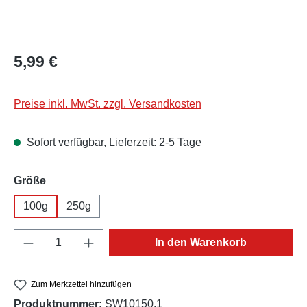
Regulärer Preis:
5,99 €
Preise inkl. MwSt. zzgl. Versandkosten
Sofort verfügbar, Lieferzeit: 2-5 Tage
auswählen
Größe
100g
250g
Produkt Anzahl: Gib den gewünschten Wert e
In den Warenkorb
Zum Merkzettel hinzufügen
Produktnummer:
SW10150.1