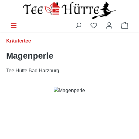
Zum Hauptinhalt springen
Ware
Kräutertee
Magenperle
Tee Hütte Bad Harzburg
Bildergalerie überspringen