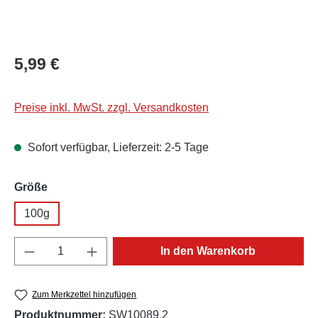
Regulärer Preis:
5,99 €
Preise inkl. MwSt. zzgl. Versandkosten
Sofort verfügbar, Lieferzeit: 2-5 Tage
auswählen
Größe
100g
Produkt Anzahl: Gib den gewünschten Wert e
In den Warenkorb
Zum Merkzettel hinzufügen
Produktnummer:
SW10089.2