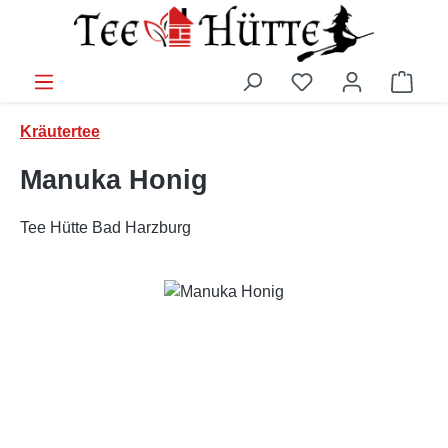
Zum Hauptinhalt springen
Ware
Kräutertee
Manuka Honig
Tee Hütte Bad Harzburg
Bildergalerie überspringen