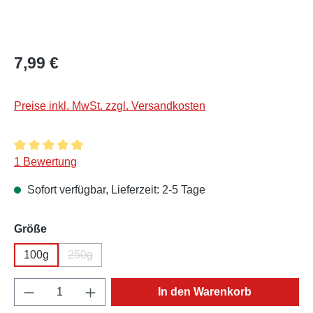
Regulärer Preis:
7,99 €
Preise inkl. MwSt. zzgl. Versandkosten
Durchschnittliche Bewertung von 5 von 5 Sternen
1 Bewertung
Sofort verfügbar, Lieferzeit: 2-5 Tage
auswählen
Größe
100g
250g
(Diese Option ist zurzeit nicht verfügbar.)
Produkt Anzahl: Gib den gewünschten Wert e
In den Warenkorb