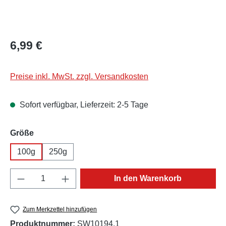
Regulärer Preis:
6,99 €
Preise inkl. MwSt. zzgl. Versandkosten
Sofort verfügbar, Lieferzeit: 2-5 Tage
auswählen
Größe
100g
250g
Produkt Anzahl: Gib den gewünschten Wert e
In den Warenkorb
Zum Merkzettel hinzufügen
Produktnummer:
SW10194.1