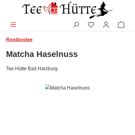
Zum Hauptinhalt springen
Ware
Rooibostee
Matcha Haselnuss
Tee Hütte Bad Harzburg
Bildergalerie überspringen