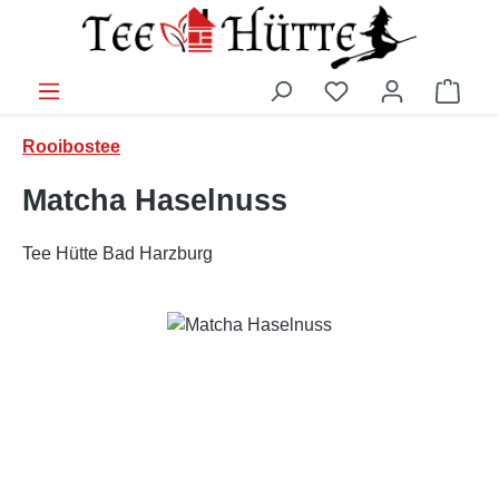
Zum Hauptinhalt springen
Ware
Rooibostee
Matcha Haselnuss
Tee Hütte Bad Harzburg
Bildergalerie überspringen