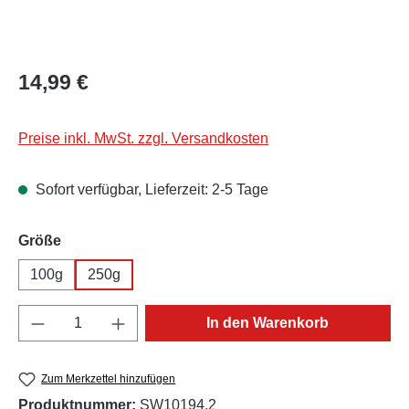
Regulärer Preis:
14,99 €
Preise inkl. MwSt. zzgl. Versandkosten
Sofort verfügbar, Lieferzeit: 2-5 Tage
auswählen
Größe
100g
250g
Produkt Anzahl: Gib den gewünschten Wert e
In den Warenkorb
Zum Merkzettel hinzufügen
Produktnummer:
SW10194.2