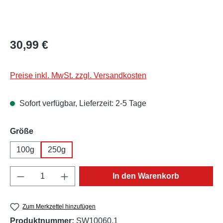
Regulärer Preis:
30,99 €
Preise inkl. MwSt. zzgl. Versandkosten
Sofort verfügbar, Lieferzeit: 2-5 Tage
auswählen
Größe
100g
250g
Produkt Anzahl: Gib den gewünschten Wert e
In den Warenkorb
Zum Merkzettel hinzufügen
Produktnummer:
SW10060.1