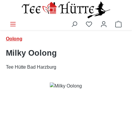
Zum Hauptinhalt springen
Ware
Oolong
Milky Oolong
Tee Hütte Bad Harzburg
Bildergalerie überspringen