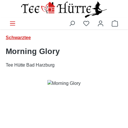
Zum Hauptinhalt springen
Ware
Schwarztee
Morning Glory
Tee Hütte Bad Harzburg
Bildergalerie überspringen