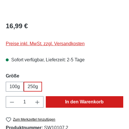
Regulärer Preis:
16,99 €
Preise inkl. MwSt. zzgl. Versandkosten
Sofort verfügbar, Lieferzeit: 2-5 Tage
auswählen
Größe
100g
250g
Produkt Anzahl: Gib den gewünschten Wert e
In den Warenkorb
Zum Merkzettel hinzufügen
Produktnummer:
SW10107.2