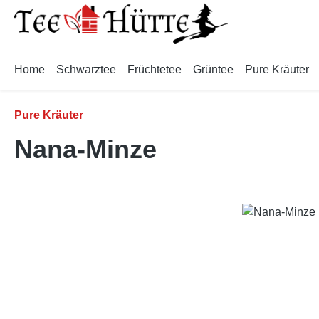
m Hauptinhalt springen
Zur Suche springen
Zur Hauptnavigation springen
Home
Schwarztee
Früchtetee
Grüntee
Pure Kräuter
Pure Kräuter
Nana-Minze
Bildergalerie überspringen