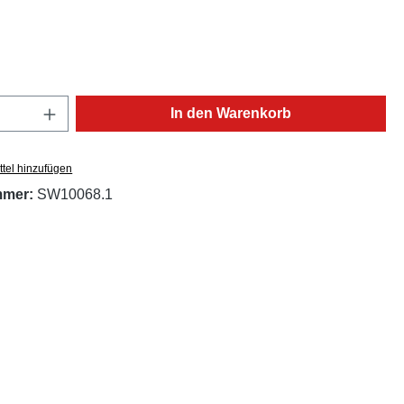
ählen
Anzahl: Gib den gewünschten Wert ein oder
In den Warenkorb
tel hinzufügen
mmer:
SW10068.1