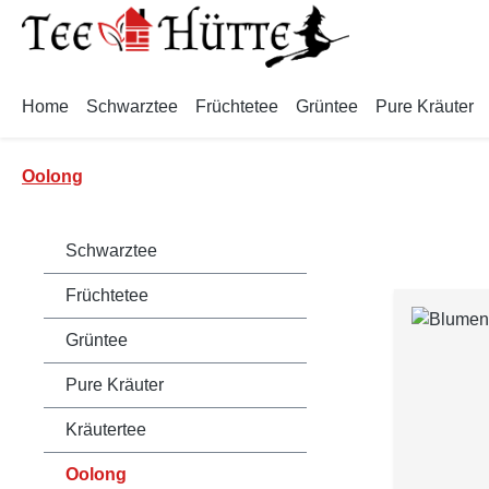
m Hauptinhalt springen
Zur Suche springen
Zur Hauptnavigation springen
Home
Schwarztee
Früchtetee
Grüntee
Pure Kräuter
Oolong
Schwarztee
Früchtetee
Grüntee
Pure Kräuter
Kräutertee
Oolong