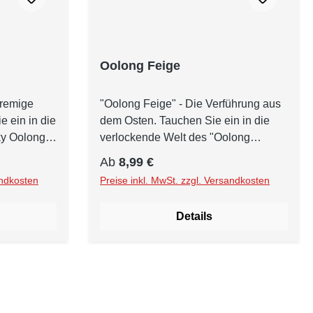
Oolong Feige
cremige
"Oolong Feige" - Die Verführung aus
 ein in die
dem Osten. Tauchen Sie ein in die
ky Oolong".
verlockende Welt des "Oolong
ert mit
Feige". Dieser aromatisierte Oolong-
Regulärer Preis:
Ab
8,99 €
lumigen
Tee entführt Ihre Sinne auf eine
andkosten
Preise inkl. MwSt. zzgl. Versandkosten
zart-
genussvolle Reise, bei der die süße
einer
Versuchung von sonnengereiften
Details
mell
Feigen im Mittelpunkt steht. Die
Grundlage dieses köstlichen Tees
hwertiger
bildet hochwertiger China Oolong, ein
halbfermentierter Tee mit einer
entierte
einzigartigen Geschmacksqualität. In
ätter
Kombination mit der natürlichen Süße