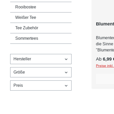
Rooibostee
Weißer Tee
Blumen
Tee Zubehör
Blumentem
Sommertees
die Sinne 
"Blumente
komponier
Reguläre
Ab
6,99 
Hersteller
perfekte 
Preise inkl
warmen, e
Größe
blumig-fru
Dieser ein
Preis
besten Ei
Tees mit e
duftigen N
ausgewähl
hochwerti