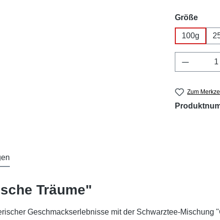
ausw
Größe
100g
2
Produkt 
Zum Merkzet
Produktnu
gen
lische Träume"
rerischer Geschmackserlebnisse mit der Schwarztee-Mischung "