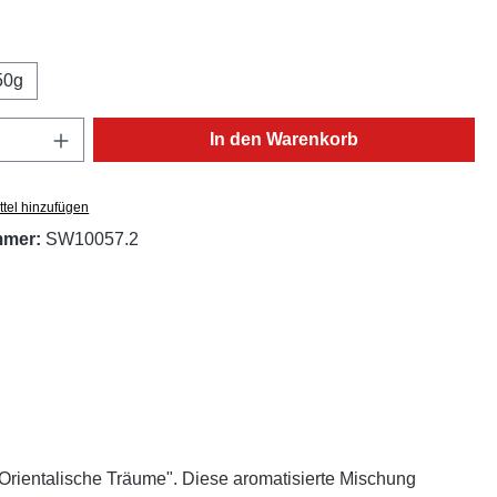
ählen
50g
Anzahl: Gib den gewünschten Wert ein oder
In den Warenkorb
tel hinzufügen
mmer:
SW10057.2
Orientalische Träume". Diese aromatisierte Mischung