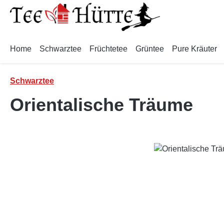
m Hauptinhalt springen
Zur Suche springen
Zur Hauptnavigation springen
Home
Schwarztee
Früchtetee
Grüntee
Pure Kräuter
Schwarztee
Orientalische Träume
Bildergalerie überspringen