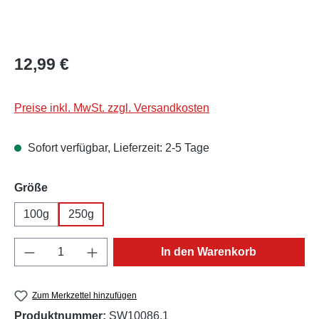
Regulärer Preis:
12,99 €
Preise inkl. MwSt. zzgl. Versandkosten
Sofort verfügbar, Lieferzeit: 2-5 Tage
auswählen
Größe
100g
250g
Produkt Anzahl: Gib den gewünschten Wert e
In den Warenkorb
Zum Merkzettel hinzufügen
Produktnummer:
SW10086.1