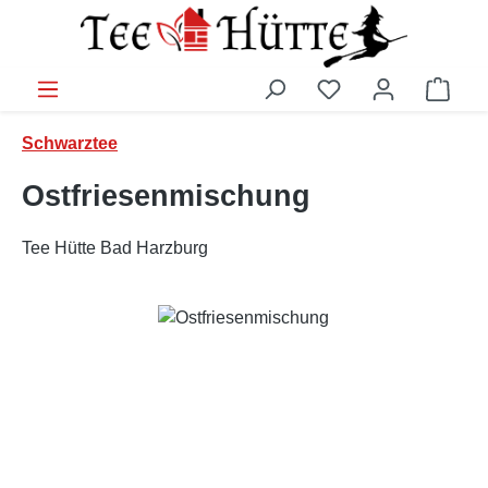
Zum Hauptinhalt springen
Ware
Schwarztee
Ostfriesenmischung
Tee Hütte Bad Harzburg
Bildergalerie überspringen