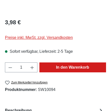
Regulärer Preis:
3,98 €
Preise inkl. MwSt. zzgl. Versandkosten
Sofort verfügbar, Lieferzeit: 2-5 Tage
Produkt Anzahl: Gib den gewünschten Wert e
In den Warenkorb
Zum Merkzettel hinzufügen
Produktnummer:
SW10094
Beschreibung