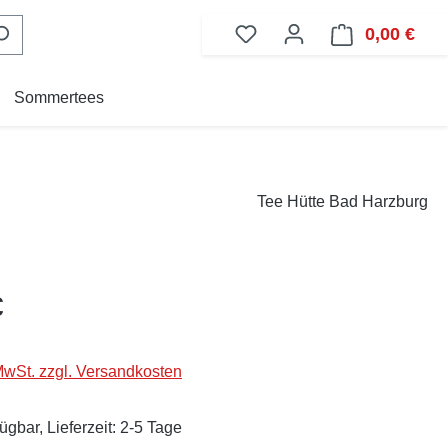
0,00 €
Ware
Sommertees
Tee Hütte Bad Harzburg
eis:
€
 MwSt. zzgl. Versandkosten
ügbar, Lieferzeit: 2-5 Tage