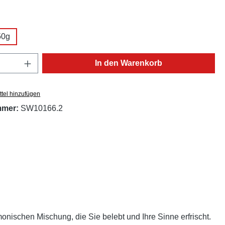
ählen
50g
ion ist zurzeit nicht verfügbar.)
Anzahl: Gib den gewünschten Wert ein oder
In den Warenkorb
tel hinzufügen
mmer:
SW10166.2
onischen Mischung, die Sie belebt und Ihre Sinne erfrischt.