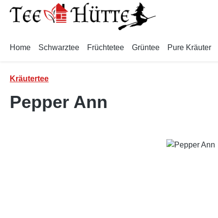
m Hauptinhalt springen
Zur Suche springen
Zur Hauptnavigation springen
Home
Schwarztee
Früchtetee
Grüntee
Pure Kräuter
Kräutertee
Pepper Ann
Bildergalerie überspringen