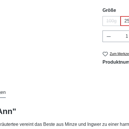
ausw
Größe
100g
2
(Diese Opt
Produkt 
Zum Merkzet
Produktnu
gen
Ann"
Kräutertee vereint das Beste aus Minze und Ingwer zu einer harm