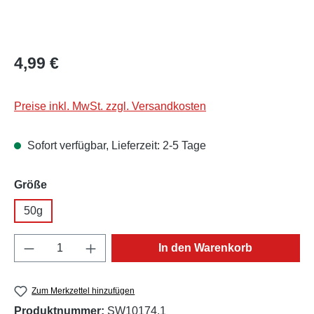
Regulärer Preis:
4,99 €
Preise inkl. MwSt. zzgl. Versandkosten
Sofort verfügbar, Lieferzeit: 2-5 Tage
auswählen
Größe
50g
Produkt Anzahl: Gib den gewünschten Wert e
In den Warenkorb
Zum Merkzettel hinzufügen
Produktnummer:
SW10174.1