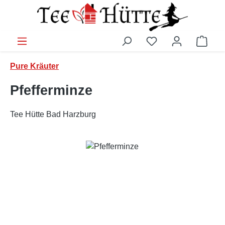
Zum Hauptinhalt springen
Ware
Pure Kräuter
Pfefferminze
Tee Hütte Bad Harzburg
Bildergalerie überspringen