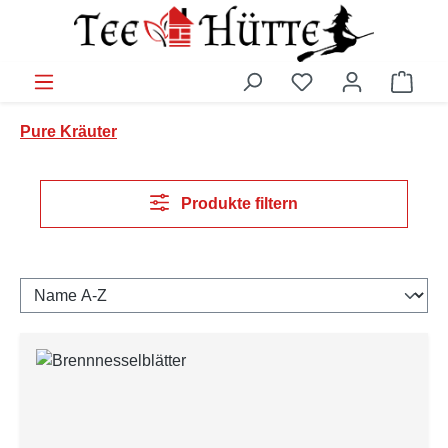
Zum Hauptinhalt springen
Du hast 0 Produkt
Ware
Pure Kräuter
Produkte filtern